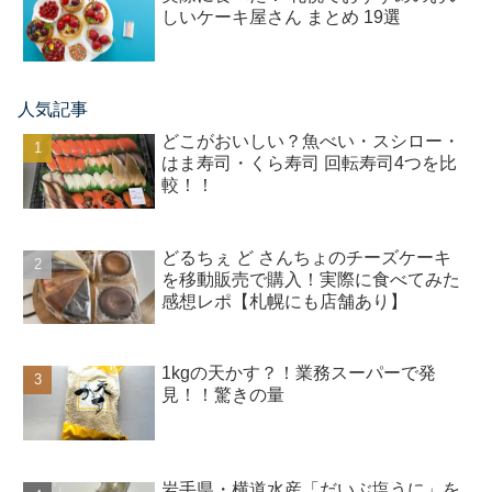
しいケーキ屋さん まとめ 19選
人気記事
どこがおいしい？魚べい・スシロー・
はま寿司・くら寿司 回転寿司4つを比
較！！
どるちぇ ど さんちょのチーズケーキ
を移動販売で購入！実際に食べてみた
感想レポ【札幌にも店舗あり】
1kgの天かす？！業務スーパーで発
見！！驚きの量
岩手県・横道水産「だいぶ塩うに」を