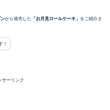
ブン
から発売した
「
お月見ロールケーキ
」
をご紹介さ
す！
ンサーリンク