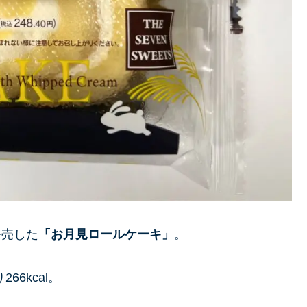
発売した
「
お月見ロールケーキ
」
。
6kcal。