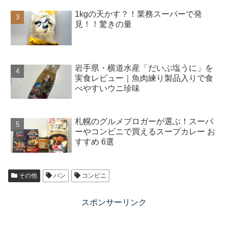
1kgの天かす？！業務スーパーで発
見！！驚きの量
岩手県・横道水産「だいぶ塩うに」を
実食レビュー｜魚肉練り製品入りで食
べやすいウニ珍味
札幌のグルメブロガーが選ぶ！スーパ
ーやコンビニで買えるスープカレー お
すすめ 6選
その他
パン
コンビニ
スポンサーリンク