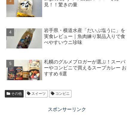
見！！驚きの量
岩手県・横道水産「だいぶ塩うに」を
実食レビュー｜魚肉練り製品入りで食
べやすいウニ珍味
札幌のグルメブロガーが選ぶ！スーパ
ーやコンビニで買えるスープカレー お
すすめ 6選
その他
スイーツ
コンビニ
スポンサーリンク