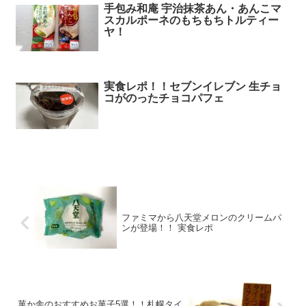
手包み和庵 宇治抹茶あん・あんこマ
スカルポーネのもちもちトルティー
ヤ！
実食レポ！！セブンイレブン 生チョ
コがのったチョコパフェ
ファミマから八天堂メロンのクリームパ
ンが登場！！ 実食レポ
菓か舎のおすすめお菓子5選！！札幌タイ