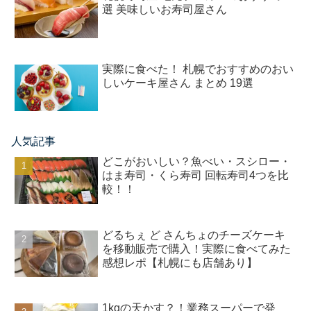
選 美味しいお寿司屋さん
実際に食べた！ 札幌でおすすめのおい
しいケーキ屋さん まとめ 19選
人気記事
どこがおいしい？魚べい・スシロー・
はま寿司・くら寿司 回転寿司4つを比
較！！
どるちぇ ど さんちょのチーズケーキ
を移動販売で購入！実際に食べてみた
感想レポ【札幌にも店舗あり】
1kgの天かす？！業務スーパーで発