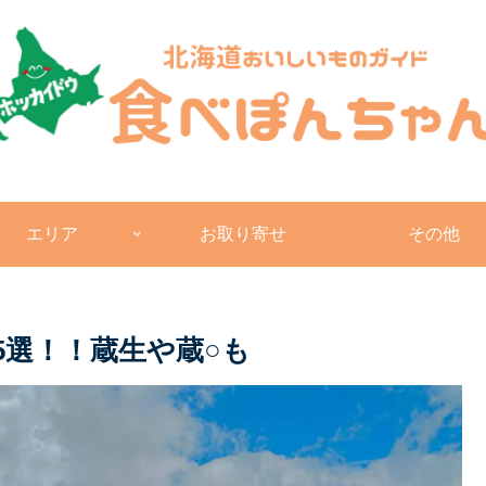
エリア
お取り寄せ
その他
子5選！！蔵生や蔵○も