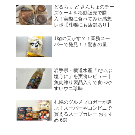
どるちぇ ど さんちょのチー
ズケーキを移動販売で購
入！実際に食べてみた感想
レポ【札幌にも店舗あり】
1kgの天かす？！業務スー
パーで発見！！驚きの量
岩手県・横道水産「だいぶ
塩うに」を実食レビュー｜
魚肉練り製品入りで食べや
すいウニ珍味
札幌のグルメブロガーが選
ぶ！スーパーやコンビニで
買えるスープカレー おすす
め 6選