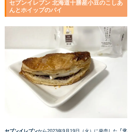
セブンイレブン 北海道十勝産小豆のこしあ
んとホイップのパイ
セブンイレブン
から2023年9月19日（火）に発売した
「
北