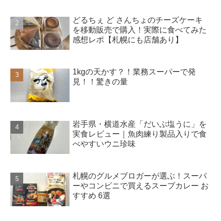
どるちぇ ど さんちょのチーズケーキ
を移動販売で購入！実際に食べてみた
感想レポ【札幌にも店舗あり】
1kgの天かす？！業務スーパーで発
見！！驚きの量
岩手県・横道水産「だいぶ塩うに」を
実食レビュー｜魚肉練り製品入りで食
べやすいウニ珍味
札幌のグルメブロガーが選ぶ！スーパ
ーやコンビニで買えるスープカレー お
すすめ 6選