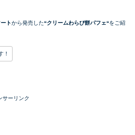
マート
から発売した
“
クリームわらび餅パフェ
“
をご紹
す！
ンサーリンク