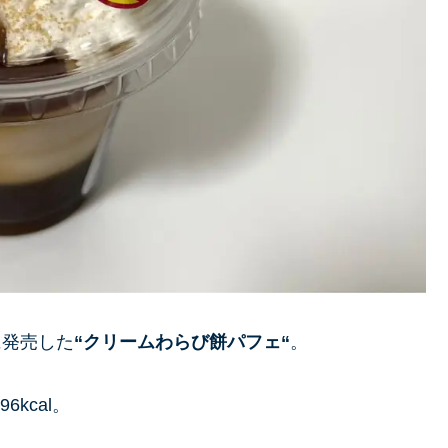
に発売した
“
クリームわらび餅パフェ
“
。
kcal。