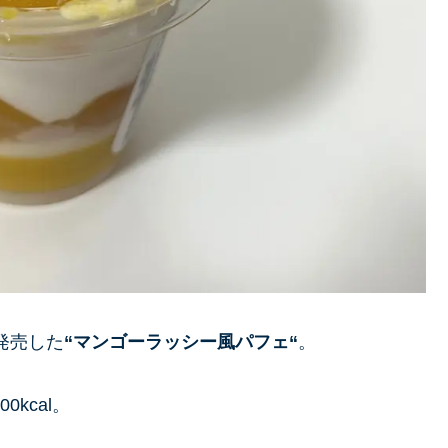
に発売した
“
マンゴーラッシー風パフェ
“
。
kcal。