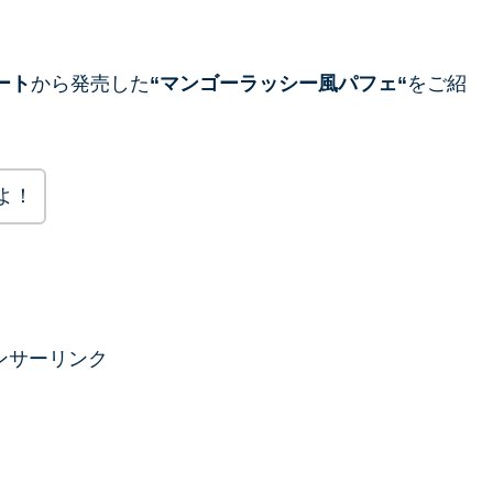
ート
から発売した
“
マンゴーラッシー風パフェ
“
をご紹
よ！
ンサーリンク