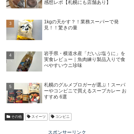
感想レポ【札幌にも店舗あり】
1kgの天かす？！業務スーパーで発
見！！驚きの量
岩手県・横道水産「だいぶ塩うに」を
実食レビュー｜魚肉練り製品入りで食
べやすいウニ珍味
札幌のグルメブロガーが選ぶ！スーパ
ーやコンビニで買えるスープカレー お
すすめ 6選
その他
スイーツ
コンビニ
スポンサーリンク