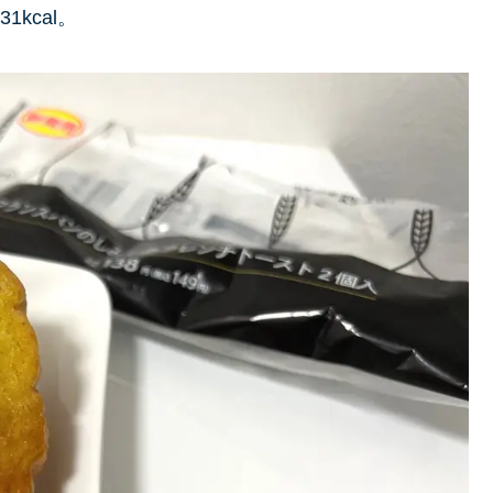
kcal。