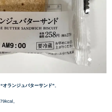
た
“オランジュバターサンド”
。
kcal。