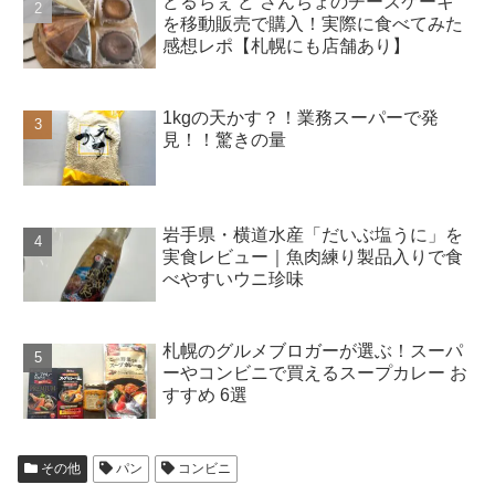
どるちぇ ど さんちょのチーズケーキ
を移動販売で購入！実際に食べてみた
感想レポ【札幌にも店舗あり】
1kgの天かす？！業務スーパーで発
見！！驚きの量
岩手県・横道水産「だいぶ塩うに」を
実食レビュー｜魚肉練り製品入りで食
べやすいウニ珍味
札幌のグルメブロガーが選ぶ！スーパ
ーやコンビニで買えるスープカレー お
すすめ 6選
その他
パン
コンビニ