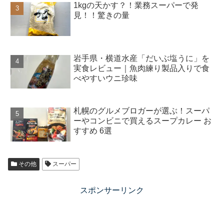
1kgの天かす？！業務スーパーで発
見！！驚きの量
岩手県・横道水産「だいぶ塩うに」を
実食レビュー｜魚肉練り製品入りで食
べやすいウニ珍味
札幌のグルメブロガーが選ぶ！スーパ
ーやコンビニで買えるスープカレー お
すすめ 6選
その他
スーパー
スポンサーリンク