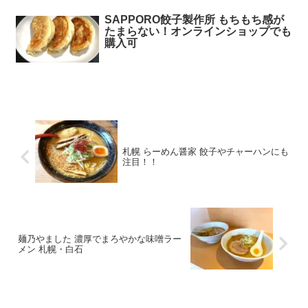
SAPPORO餃子製作所 もちもち感が
たまらない！オンラインショップでも
購入可
札幌 らーめん醤家 餃子やチャーハンにも
注目！！
麺乃やました 濃厚でまろやかな味噌ラー
メン 札幌・白石