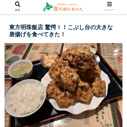
検索
メニュー
東方明珠飯店 驚愕！！こぶし台の大きな
唐揚げを食べてきた！