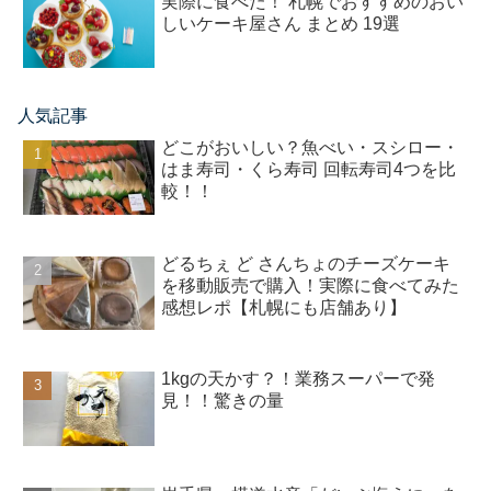
実際に食べた！ 札幌でおすすめのおい
しいケーキ屋さん まとめ 19選
人気記事
どこがおいしい？魚べい・スシロー・
はま寿司・くら寿司 回転寿司4つを比
較！！
どるちぇ ど さんちょのチーズケーキ
を移動販売で購入！実際に食べてみた
感想レポ【札幌にも店舗あり】
1kgの天かす？！業務スーパーで発
見！！驚きの量