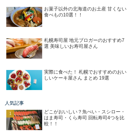
お菓子以外の北海道のお土産 甘くない
食べもの10選！！
札幌寿司屋 地元ブロガーのおすすめ7
選 美味しいお寿司屋さん
実際に食べた！ 札幌でおすすめのおい
しいケーキ屋さん まとめ 19選
人気記事
どこがおいしい？魚べい・スシロー・
はま寿司・くら寿司 回転寿司4つを比
較！！