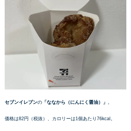
セブンイレブン
の
「
ななから（にんにく醤油）
」
。
価格は82円（税抜）、カロリーは1個あたり76kcal。