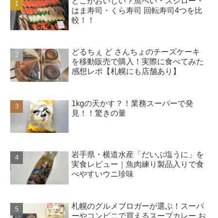
どこがおいしい？魚べい・スシロー・
はま寿司・くら寿司 回転寿司4つを比
較！！
どるちぇ ど さんちょのチーズケーキ
を移動販売で購入！実際に食べてみた
感想レポ【札幌にも店舗あり】
1kgの天かす？！業務スーパーで発
見！！驚きの量
岩手県・横道水産「だいぶ塩うに」を
実食レビュー｜魚肉練り製品入りで食
べやすいウニ珍味
札幌のグルメブロガーが選ぶ！スーパ
ーやコンビニで買えるスープカレー お