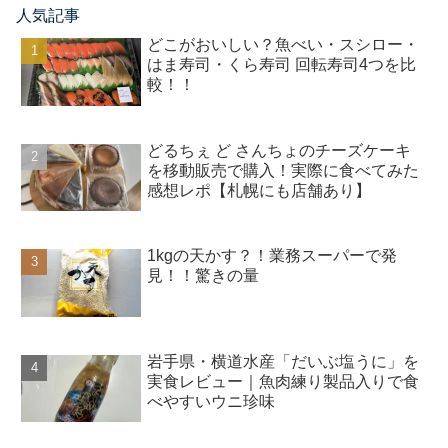
人気記事
どこがおいしい？魚べい・スシロー・
はま寿司・くら寿司 回転寿司4つを比
較！！
どるちぇ ど さんちょのチーズケーキ
を移動販売で購入！実際に食べてみた
感想レポ【札幌にも店舗あり】
1kgの天かす？！業務スーパーで発
見！！驚きの量
岩手県・横道水産「だいぶ塩うに」を
実食レビュー｜魚肉練り製品入りで食
べやすいウニ珍味