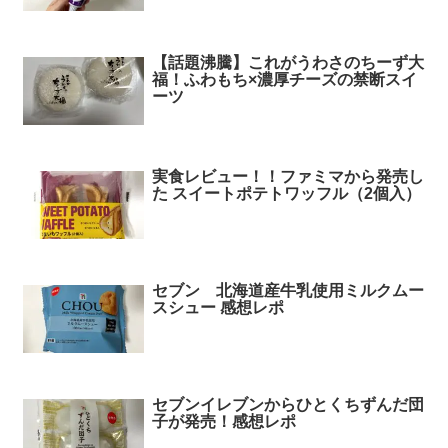
【話題沸騰】これがうわさのちーず大
福！ふわもち×濃厚チーズの禁断スイ
ーツ
実食レビュー！！ファミマから発売し
た スイートポテトワッフル（2個入）
セブン 北海道産牛乳使用ミルクムー
スシュー 感想レポ
セブンイレブンからひとくちずんだ団
子が発売！感想レポ