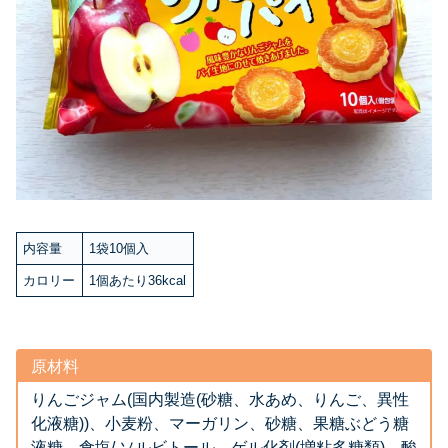
内容量
1袋10個入
カロリー
1個あたり36kcal
原材料
りんごジャム(国内製造(砂糖、水あめ、りんご、異性
化液糖))、小麦粉、マーガリン、砂糖、果糖ぶどう糖
液糖、食塩/ ソルビトール、ゲル化剤(増粘多糖類)、酸