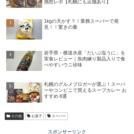
感想レポ【札幌にも店舗あり】
1kgの天かす？！業務スーパーで発
見！！驚きの量
岩手県・横道水産「だいぶ塩うに」を
実食レビュー｜魚肉練り製品入りで食
べやすいウニ珍味
札幌のグルメブロガーが選ぶ！スーパ
ーやコンビニで買えるスープカレー お
すすめ 6選
その他
お菓子
スーパー
スポンサーリンク