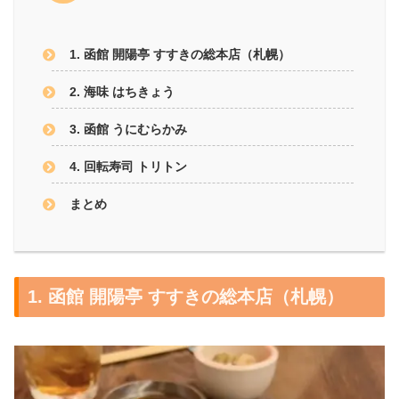
1. 函館 開陽亭 すすきの総本店（札幌）
2. 海味 はちきょう
3. 函館 うにむらかみ
4. 回転寿司 トリトン
まとめ
1. 函館 開陽亭 すすきの総本店（札幌）