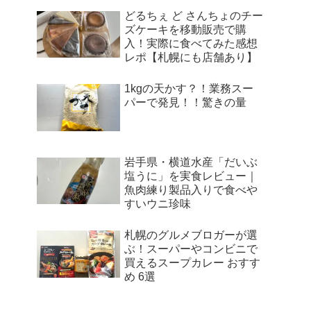
どるちぇ ど さんちょのチー
ズケーキを移動販売で購
入！実際に食べてみた感想
レポ【札幌にも店舗あり】
1kgの天かす？！業務スー
パーで発見！！驚きの量
岩手県・横道水産「だいぶ
塩うに」を実食レビュー｜
魚肉練り製品入りで食べや
すいウニ珍味
札幌のグルメブロガーが選
ぶ！スーパーやコンビニで
買えるスープカレー おすす
め 6選