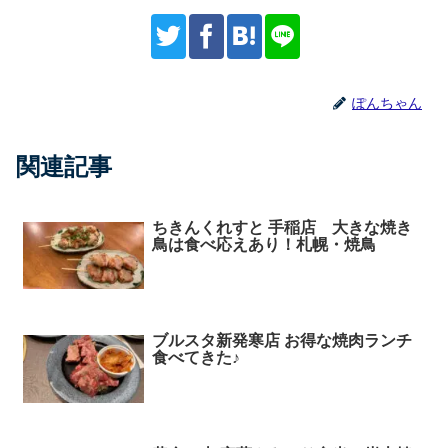
ぽんちゃん
関連記事
ちきんくれすと 手稲店 大きな焼き
鳥は食べ応えあり！札幌・焼鳥
ブルスタ新発寒店 お得な焼肉ランチ
食べてきた♪