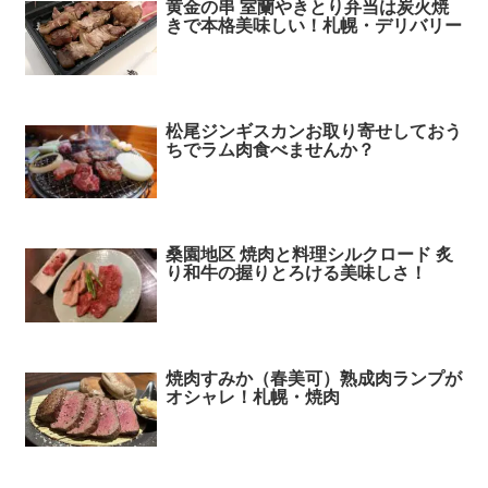
黄金の串 室蘭やきとり弁当は炭火焼
きで本格美味しい！札幌・デリバリー
松尾ジンギスカンお取り寄せしておう
ちでラム肉食べませんか？
桑園地区 焼肉と料理シルクロード 炙
り和牛の握りとろける美味しさ！
焼肉すみか（春美可）熟成肉ランプが
オシャレ！札幌・焼肉