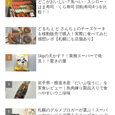
どこがおいしい？魚べい・スシロー・
はま寿司・くら寿司 回転寿司4つを比
較！！
どるちぇ ど さんちょのチーズケーキ
を移動販売で購入！実際に食べてみた
感想レポ【札幌にも店舗あり】
1kgの天かす？！業務スーパーで発
見！！驚きの量
岩手県・横道水産「だいぶ塩うに」を
実食レビュー｜魚肉練り製品入りで食
べやすいウニ珍味
札幌のグルメブロガーが選ぶ！スーパ