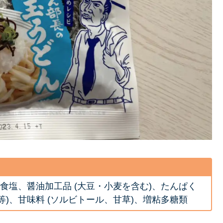
)、食塩、醤油加工品 (大豆・小麦を含む)、たんぱく
酸等)、甘味料 (ソルビトール、甘草)、増粘多糖類