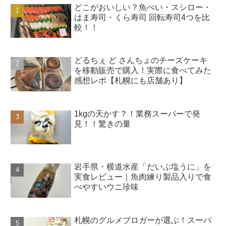
どこがおいしい？魚べい・スシロー・
はま寿司・くら寿司 回転寿司4つを比
較！！
どるちぇ ど さんちょのチーズケーキ
を移動販売で購入！実際に食べてみた
感想レポ【札幌にも店舗あり】
1kgの天かす？！業務スーパーで発
見！！驚きの量
岩手県・横道水産「だいぶ塩うに」を
実食レビュー｜魚肉練り製品入りで食
べやすいウニ珍味
札幌のグルメブロガーが選ぶ！スーパ