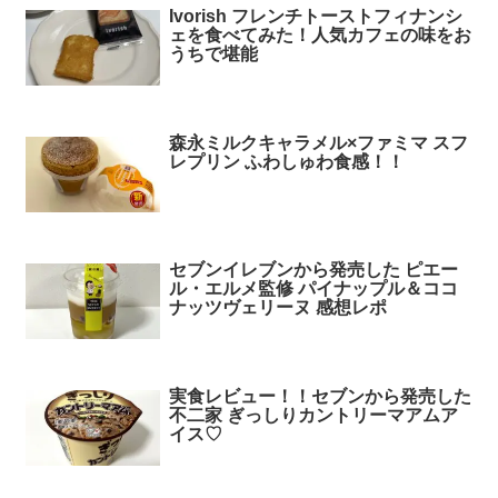
Ivorish フレンチトーストフィナンシ
ェを食べてみた！人気カフェの味をお
うちで堪能
森永ミルクキャラメル×ファミマ スフ
レプリン ふわしゅわ食感！！
セブンイレブンから発売した ピエー
ル・エルメ監修 パイナップル＆ココ
ナッツヴェリーヌ 感想レポ
実食レビュー！！セブンから発売した
不二家 ぎっしりカントリーマアムア
イス♡